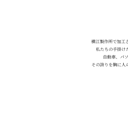
横江製作所で加工
私たちの手掛け
自動車、パ
その誇りを胸に人