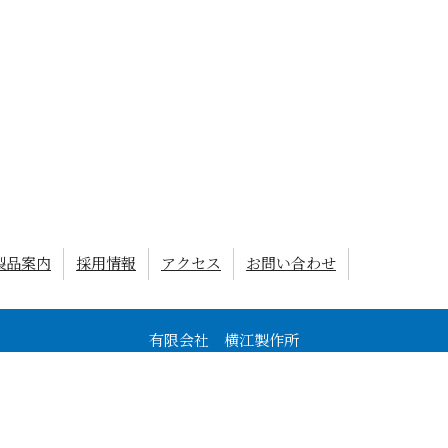
製品案内
採用情報
アクセス
お問い合わせ
有限会社 横江製作所
〒525-0061 滋賀県草津市北山田町119
Tel : 077-562-0528
営業日 : 月曜〜金曜、
土曜は基本隔週（会社カレンダーによる）
営業時間 : 8時〜17時