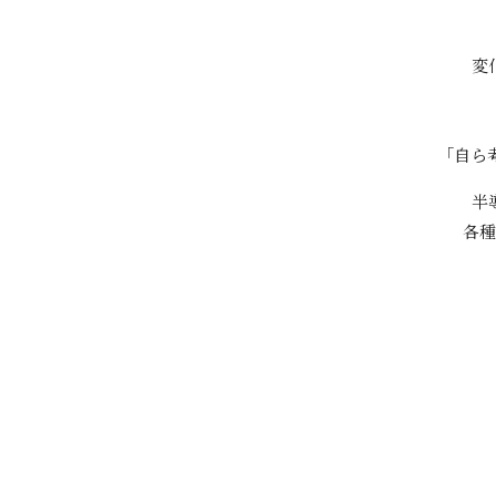
変
「自ら
半
各種