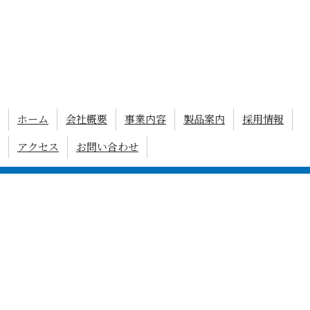
ホーム
会社概要
事業内容
製品案内
採用情報
アクセス
お問い合わせ
有限会社 横江製作所
〒525-0061 滋賀県草津市北山田町119
Tel : 077-562-0528
営業日 : 月曜〜金曜、
土曜は基本隔週（会社カレンダーによる）
営業時間 : 8時〜17時
COPYRIGHT © YOKOE-SEISAKUSYO.COM.