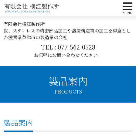
コンテンツへ
ホーム
有限会社横江製作所
ナビゲーションへ
鉄、ステンレスの精密部品加工や溶接構造物の加工を得意とし
会社概要
ホームへ
た滋賀県草津市の製造業の会社
事業内容
TEL : 077-562-0528
お気軽にお問い合わせください。
製品案内
採用情報
製品案内
アクセス
お問い合わせ
製品案内